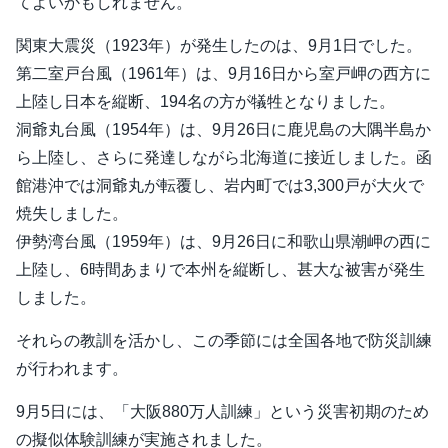
てよいかもしれません。
関東大震災（1923年）が発生したのは、9月1日でした。
第二室戸台風（1961年）は、9月16日から室戸岬の西方に
上陸し日本を縦断、194名の方が犠牲となりました。
洞爺丸台風（1954年）は、9月26日に鹿児島の大隅半島か
ら上陸し、さらに発達しながら北海道に接近しました。函
館港沖では洞爺丸が転覆し、岩内町では3,300戸が大火で
焼失しました。
伊勢湾台風（1959年）は、9月26日に和歌山県潮岬の西に
上陸し、6時間あまりで本州を縦断し、甚大な被害が発生
しました。
それらの教訓を活かし、この季節には全国各地で防災訓練
が行われます。
9月5日には、「大阪880万人訓練」という災害初期のため
の擬似体験訓練が実施されました。