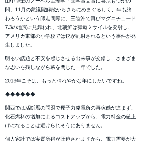
山中博士のノーベル生理学・医学賞受賞に喜ぶもつかの
間、11月の衆議院解散からさらにめまぐるしく、年も終
わろうかという師走間際に、三陸沖で再びマグニチュード
7.3の地震に見舞われ、北朝鮮は弾道ミサイルを発射し、
アメリカ東部の小学校では銃が乱射されるという事件が発
生しました。
明るい話題と不安を感じさせる出来事が交錯し、さまざま
な思いを残しながら幕を閉じた一年でした。
2013年こそは、もっと晴れやかな年にしたいですね。
◆◆◆◆◆◆
関西では活断層の問題で原子力発電所の再稼働が進まず、
化石燃料の増加によるコストアップから、電力料金の値上
げになることは避けられそうにありません。
個人家計では実質所得が圧迫されますから、電力需要が大