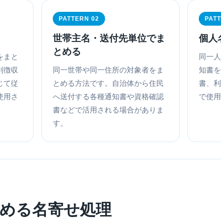
PATTERN 02
PATT
世帯主名・送付先単位でま
個人
とめる
をまと
同一人
別徴収
同一世帯や同一住所の対象者をま
知書を
じて従
とめる方法です。自治体から住民
書、利
使用さ
へ送付する各種通知書や資格確認
で使用
書などで活用される場合がありま
す。
める名寄せ処理